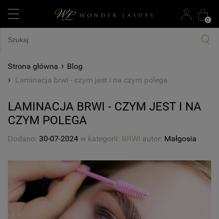
0
›
Strona główna
Blog
›
Laminacja brwi - czym jest i na czym polega
LAMINACJA BRWI - CZYM JEST I NA
CZYM POLEGA
Dodano:
30-07-2024
w kategorii:
BRWI
autor:
Małgosia