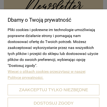
Dbamy o Twoją prywatność
Otrzymuj od nas wszystkie najnowsze informacje na temat
Pliki cookies i pokrewne im technologie umożliwiają
wydarzeń oraz promocji sprzedaży i ofert. Zapisz się do
poprawne działanie strony i pomagają nam
newslettera.
dostosować ofertę do Twoich potrzeb. Możesz
Zyskaj 10% rabatu na pierwsze
zaakceptować wykorzystanie przez nas wszystkich
zamówienie!
tych plików i przejść do sklepu lub dostosować użycie
plików do swoich preferencji, wybierając opcję
ZAPISZ SIĘ
"Dostosuj zgody".
Więcej o plikach cookies przeczytasz w naszej
Polityce prywatności.
Klikając "Zapisz się" wyrażam zgodę na przetważanie drogą elektroniczną
informacji, dotyczących promocji oraz usług świdczonych przez
ZAAKCEPTUJ TYLKO NIEZBĘDNE
Administratora na wskazany przeze mnie adres e-mail. Zgoda może
zostać cofnięta w każdej chwili, więcej informacji:
Polityka prywatności.
DOSTOSUJ ZGODY