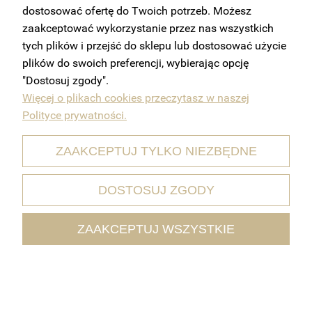
dostosować ofertę do Twoich potrzeb. Możesz
Pęsety do rzęs
dzielimy również na proste, krzyżowe,
zaakceptować wykorzystanie przez nas wszystkich
haczykowe (mocno wygięte) oraz lekko zagięte.
tych plików i przejść do sklepu lub dostosować użycie
plików do swoich preferencji, wybierając opcję
Profesjonalna stylistka rzęs z powinna również wyposażyć
"Dostosuj zgody".
swój
kuferek
w pęsetę do regulacji brwi, nożyczki
Więcej o plikach cookies przeczytasz w naszej
kosmetyczne, skalpel do skracania rzęs, etui na pęsety, a
Polityce prywatności.
także lusterko pomocnicze podczas zabiegu przedłużania
rzęs. W zależności od wybranej metody przedłużania rzęs
ZAAKCEPTUJ TYLKO NIEZBĘDNE
będzie potrzebować pęsety do przedłużania rzęs
objętościowych czy
pęsety do przedłużania rzęs 1:1
.
DOSTOSUJ ZGODY
Jak dbać o profesjonalne pęsety do
przedłużania rzęs?
ZAAKCEPTUJ WSZYSTKIE
Aby móc używać ich jak najdłużej warto odpowiednio o nie
zadbać. Zabiegi pielęgnacyjne pęset do rzęs polegają na
prawidłowym używaniu, czyszczeniu i przechowywaniu.