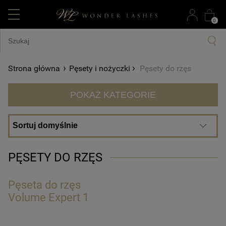
0
›
›
Strona główna
Pęsety i nożyczki
Pęsety do rzęs
POKAŻ KATEGORIE
PĘSETY DO RZĘS
Pęseta do rzęs
Volume Expert 1