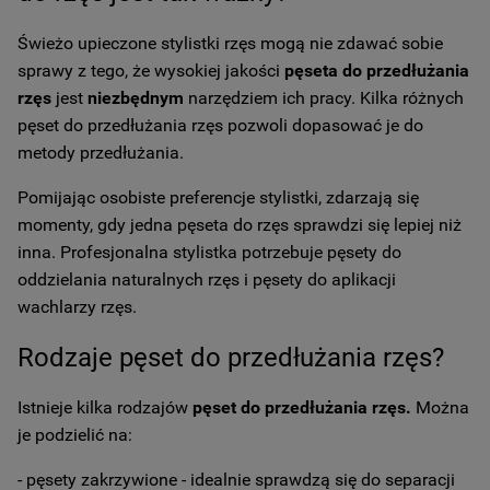
Świeżo upieczone stylistki rzęs mogą nie zdawać sobie
sprawy z tego, że wysokiej jakości
pęseta do przedłużania
rzęs
jest
niezbędnym
narzędziem ich pracy. Kilka różnych
pęset do przedłużania rzęs pozwoli dopasować je do
metody przedłużania.
Pomijając osobiste preferencje stylistki, zdarzają się
momenty, gdy jedna pęseta do rzęs sprawdzi się lepiej niż
inna. Profesjonalna stylistka potrzebuje pęsety do
oddzielania naturalnych rzęs i pęsety do aplikacji
wachlarzy rzęs.
Rodzaje pęset do przedłużania rzęs?
Istnieje kilka rodzajów
pęset do przedłużania rzęs.
Można
je podzielić na:
- pęsety zakrzywione - idealnie sprawdzą się do separacji