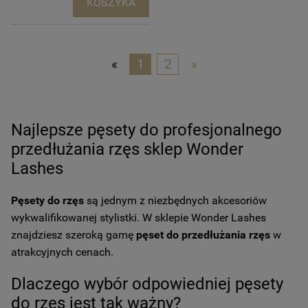
KOSZYKA
«
1
2
»
Najlepsze pęsety do profesjonalnego
przedłużania rzęs sklep Wonder
Lashes
Pęsety do rzęs
są jednym z niezbędnych akcesoriów
wykwalifikowanej stylistki. W sklepie Wonder Lashes
znajdziesz szeroką gamę
pęset do przedłużania rzęs
w
atrakcyjnych cenach.
Dlaczego wybór odpowiedniej pęsety
do rzęs jest tak ważny?