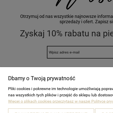
Otrzymuj od nas wszystkie najnowsze informa
sprzedaży i ofert. Zapisz s
Zyskaj 10% rabatu na p
Klikając "Zapisz się" wyrażam zgodę na przetważanie drogą elektroniczną info
Administratora na wskazany przeze mnie adres e-mail. Zgoda może zostać cofni
Dbamy o Twoją prywatność
Pliki cookies i pokrewne im technologie umożliwiają pop
nas wszystkich tych plików i przejść do sklepu lub dostoso
Więcej o plikach cookies przeczytasz w naszej Polityce pry
MOJE KONTO
Twoje zamówienia