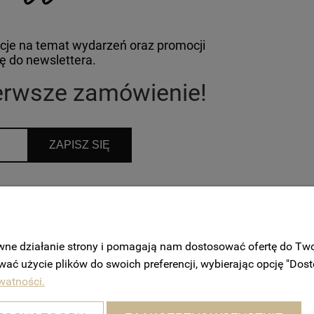
cje na temat wydarzeń oraz promocji
ię do newslettera.
ierwsze zamówienie!
ZAPISZ SIĘ
rmacji, dotyczących promocji oraz usług świdczonych przez
ęta w każdej chwili, więcej informacji:
Polityka prywatności.
rawne działanie strony i pomagają nam dostosować ofertę do T
wać użycie plików do swoich preferencji, wybierając opcję "Dost
watności.
DOSTAWA I PŁATNOŚĆ
Sposoby płatności