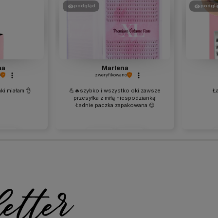
podgląd
podgl
na
Marlena
o
zweryfikowano
ki miałam 👌
💪🔥szybko i wszystko oki.zawsze
Ła
przesyłka z miłą niespodzianką!
Ładnie paczka zapakowana 😊
0
0
0
19
w tym miesiącu