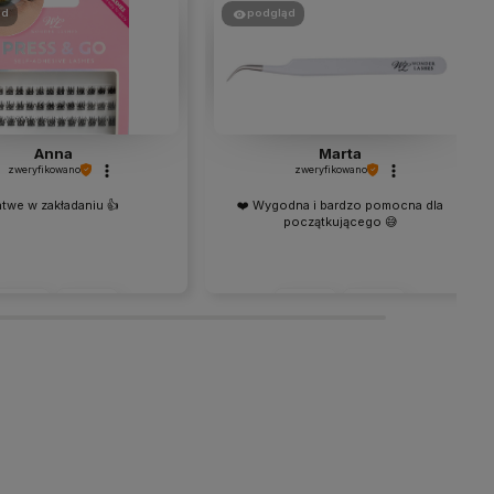
ąd
podgląd
Anna
Marta
zweryfikowano
zweryfikowano
twe w zakładaniu 👍️
❤️ Wygodna i bardzo pomocna dla
początkującego 😅
0
0
0
0
2026-06-30
2026-06-04