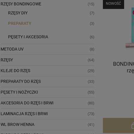
RZĘSY BONDINGOWE
NOWOŚĆ
(15)
RZĘSY DIY
(7)
PREPARATY
(3)
PĘSETY I AKCESORIA
(6)
METODA UV
(8)
RZĘSY
(64)
BONDING
rz
KLEJE DO RZĘS
(29)
PREPARATY DO RZĘS
(33)
PĘSETY I NOŻYCZKI
(55)
AKCESORIA DO RZĘS I BRWI
(80)
LAMINACJA RZĘS I BRWI
(73)
WL BROW HENNA
(41)