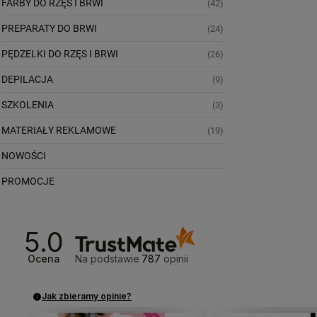
FARBY DO RZĘS I BRWI
(42)
PREPARATY DO BRWI
(24)
PĘDZELKI DO RZĘS I BRWI
(26)
DEPILACJA
(9)
SZKOLENIA
(3)
MATERIAŁY REKLAMOWE
(19)
NOWOŚCI
PROMOCJE
5.0
Ocena
Na podstawie
787
opinii
Jak zbieramy opinie?