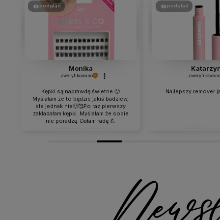
podgląd
podgląd
Monika
Katarzy
zweryfikowano
zweryfikowan
Kępki są naprawdę świetne 🙂
Najlepszy remover ja
Myślałam że to będzie jakiś badziew,
ale jednak nie🙂🥰Po raz pierwszy
zakładałam kępki. Myślałam że sobie
nie poradzę. Dałam radę 💪
Troszeczkę wolniej ale udało się.
Bardzo dobrze się trzymają 🙂
0
0
0
Spokojnie przemyłam oczy..spałam
z nimi i rano nadal się trzymały.
w tym miesiącu
2026-06-
Noszę je 3 dzień. Normalnie
przemywam płynem micelarnym I
jest ok 👍️Szczerze polecam 🥰
Jestem bardzo zadowolona 🙂🙂🙂