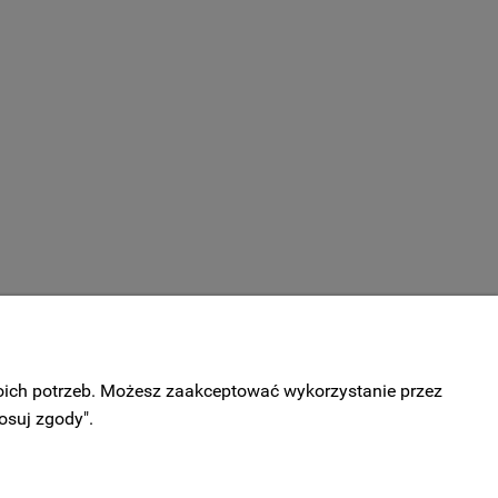
woich potrzeb. Możesz zaakceptować wykorzystanie przez
osuj zgody".
INFORMACJE
Polityka prywatności