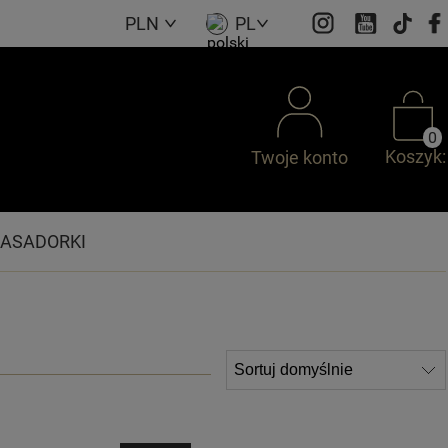
PLN
PL
0
Koszyk:
Twoje konto
ASADORKI