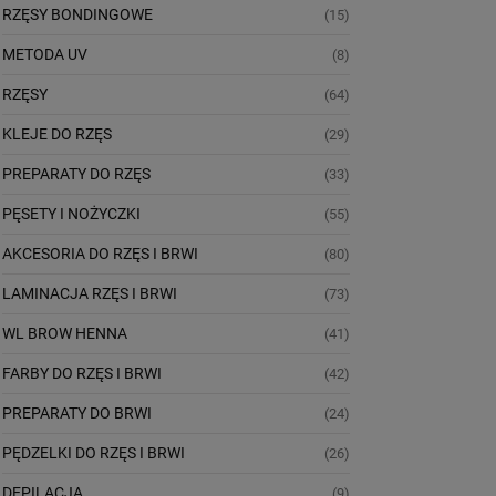
RZĘSY BONDINGOWE
(15)
METODA UV
(8)
RZĘSY
(64)
KLEJE DO RZĘS
(29)
PREPARATY DO RZĘS
(33)
PĘSETY I NOŻYCZKI
(55)
AKCESORIA DO RZĘS I BRWI
(80)
LAMINACJA RZĘS I BRWI
(73)
WL BROW HENNA
(41)
FARBY DO RZĘS I BRWI
(42)
PREPARATY DO BRWI
(24)
PĘDZELKI DO RZĘS I BRWI
(26)
DEPILACJA
(9)