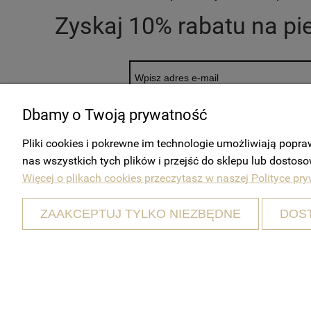
Zyskaj 10% rabatu na p
Dbamy o Twoją prywatność
Klikając "Zapisz się" wyrażam zgodę na przetważanie drogą elektroniczną info
Pliki cookies i pokrewne im technologie umożliwiają pop
Administratora na wskazany przeze mnie adres e-mail. Zgoda może zostać cofni
nas wszystkich tych plików i przejść do sklepu lub dostoso
Więcej o plikach cookies przeczytasz w naszej Polityce pry
ZAAKCEPTUJ TYLKO NIEZBĘDNE
DOS
MOJE KONTO
Twoje zamówienia
Ustawienia konta