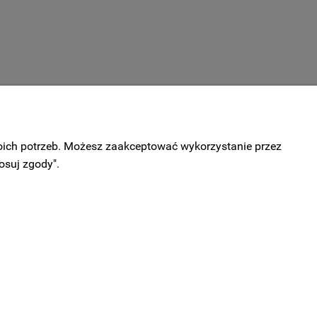
woich potrzeb. Możesz zaakceptować wykorzystanie przez
osuj zgody".
INFORMACJE
Polityka prywatności
Regulamin
Kontakt
Program Lojalnościowy