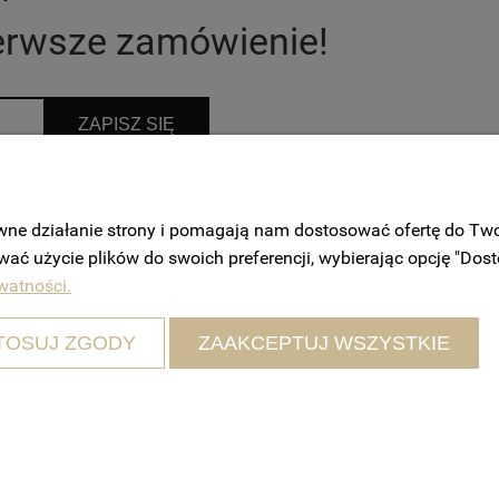
ierwsze zamówienie!
ZAPISZ SIĘ
rmacji, dotyczących promocji oraz usług świdczonych przez
rawne działanie strony i pomagają nam dostosować ofertę do T
ęta w każdej chwili, więcej informacji:
Polityka prywatności.
wać użycie plików do swoich preferencji, wybierając opcję "Dost
watności.
TOSUJ ZGODY
ZAAKCEPTUJ WSZYSTKIE
DOSTAWA I PŁATNOŚĆ
Sposoby płatności
Koszty dostawy
Zwroty i reklamacje