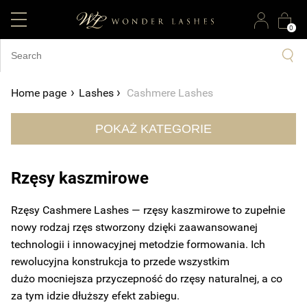
0
›
›
Home page
Lashes
Cashmere Lashes
POKAŻ KATEGORIE
Rzęsy kaszmirowe
Rzęsy
Cashmere
Lashes — rzęsy
kaszmirowe to zupełnie
nowy rodzaj rzęs stworzony dzięki zaawansowanej
technologii i innowacyjnej metodzie formowania.
Ich
rewolucyjna
konstrukcja
to przede wszystkim
dużo
mocniejsza przyczepność do rzęsy naturalnej, a co
za tym idzie dłuższy efekt zabiegu.