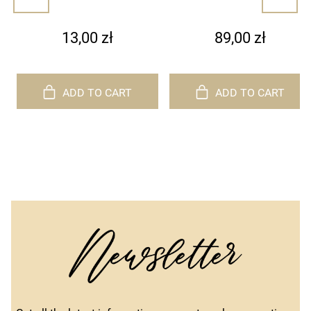
lash clusters/lashes –
extensions
white with dots (1)
13,00 zł
89,00 zł
ADD TO CART
ADD TO CART