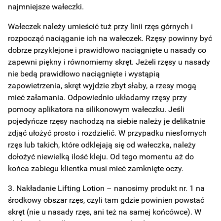
najmniejsze wałeczki.
Wałeczek należy umieścić tuż przy linii rzęs górnych i
rozpocząć naciąganie ich na wałeczek. Rzęsy powinny być
dobrze przyklejone i prawidłowo naciągnięte u nasady co
zapewni piękny i równomierny skręt. Jeżeli rzęsy u nasady
nie bedą prawidłowo naciągnięte i wystąpią
zapowietrzenia, skręt wyjdzie zbyt słaby, a rzesy mogą
mieć załamania. Odpowiednio układamy rzęsy przy
pomocy aplikatora na silikonowym wałeczku. Jeśli
pojedyńcze rzęsy nachodzą na siebie należy je delikatnie
zdjąć ułożyć prosto i rozdzielić. W przypadku niesfornych
rzęs lub takich, które odklejają się od wałeczka, należy
dołożyć niewielką ilość kleju. Od tego momentu aż do
końca zabiegu klientka musi mieć zamknięte oczy.
3. Nakładanie Lifting Lotion – nanosimy produkt nr. 1 na
środkowy obszar rzęs, czyli tam gdzie powinien powstać
skręt (nie u nasady rzęs, ani też na samej końcówce). W