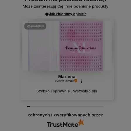
Może zainteresują Cię inne ocenione produkty
Jak zbieramy opinie?
podgląd
Marlena
zweryfikowano
Szybko i sprawnie . Wszystko oki
zebranych i zweryfikowanych przez
0
0
dzisiaj