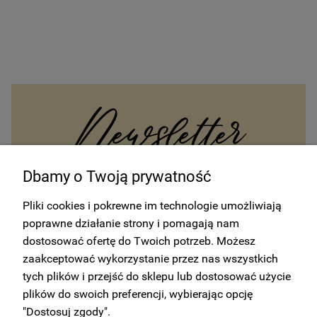
Dbamy o Twoją prywatność
Otrzymuj od nas wszystkie najnowsze informacje na temat
Pliki cookies i pokrewne im technologie umożliwiają
wydarzeń oraz promocji sprzedaży i ofert. Zapisz się do
newslettera.
poprawne działanie strony i pomagają nam
dostosować ofertę do Twoich potrzeb. Możesz
Zyskaj 10% rabatu na pierwsze
zaakceptować wykorzystanie przez nas wszystkich
zamówienie!
tych plików i przejść do sklepu lub dostosować użycie
plików do swoich preferencji, wybierając opcję
ZAPISZ SIĘ
"Dostosuj zgody".