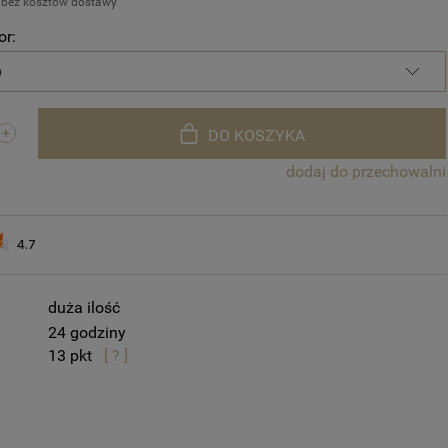
 bez kosztów dostawy
or:
DO KOSZYKA
dodaj do przechowalni
4.7
duża ilość
24 godziny
13
[ ? ]