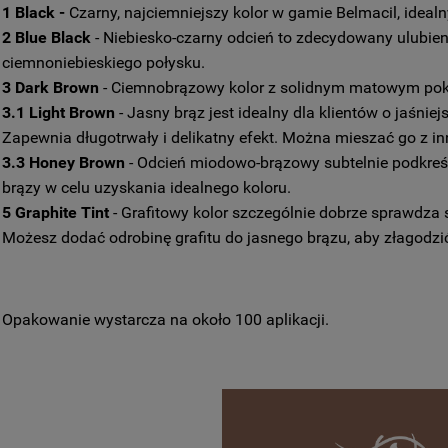
1 Black
-
Czarny, najciemniejszy kolor w gamie Belmacil, idea
2 Blue Black
- Niebiesko-czarny odcień to zdecydowany ulubien
ciemnoniebieskiego połysku.
3 Dark Brown
- Ciemnobrązowy kolor z solidnym matowym pokryc
3.1 Light Brown
- Jasny brąz jest idealny dla klientów o jaśnie
Zapewnia długotrwały i delikatny efekt. Można mieszać go z i
3.3 Honey Brown
- Odcień miodowo-brązowy subtelnie podkreśl
brązy w celu uzyskania idealnego koloru.
5 Graphite Tint
- Grafitowy kolor szczególnie dobrze sprawdza 
Możesz dodać odrobinę grafitu do jasnego brązu, aby złagodzi
Opakowanie wystarcza na około 100 aplikacji.