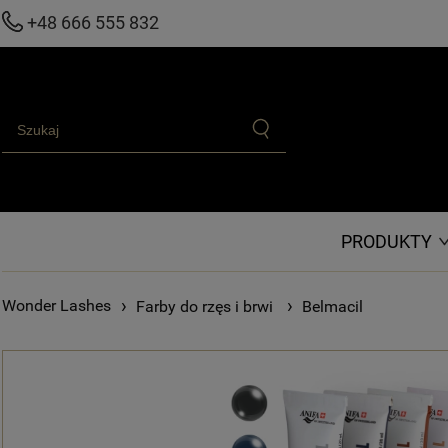
+48 666 555 832
PRODUKTY
›
›
Farby do rzęs i brwi
Belmacil