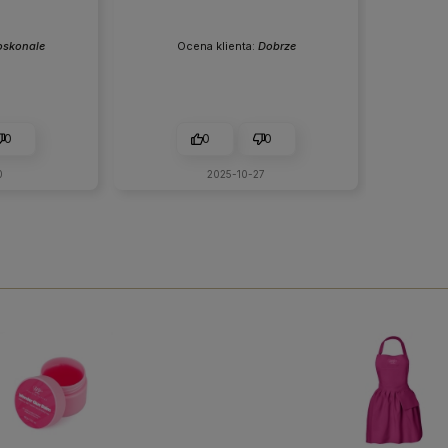
oskonale
Ocena klienta:
Dobrze
0
0
0
0
2025-10-27