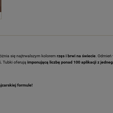
óżnia się najtrwalszym kolorem
rzęs i brwi na świecie
. Odmień w
i.
Tubki oferują
imponującą liczbę ponad 100 aplikacji z jedn
jcarskiej formule!