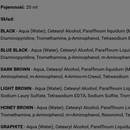
Pojemność
: 20 ml
Skład:
BLACK
- Aqua (Water), Cetearyl Alcohol, Paraffinum liquidum (M
Diaminopyridine, Tromethamine, p-Aminophenol, Tetrasodium 
BLUE BLACK
- Aqua (Water), Cetearyl Alcohol, Paraffinum Liqui
Diaminopyridine, Tromethamine, p-Aminophenol, m-Aminopheno
DARK BROWN
- Aqua, Cetearyl Alcohol, Paraffinum liquidum (M
Aminophenol, m-Aminophenol, 4-Amino-m-Cresol, Tetrasodium E
LIGHT BROWN
- Aqua (Water), Cetearyl Alcohol, Paraffinum Li
Sodium Laury Sulfate, Tetrasodium EDTA, Sodium Sulfite, Tro
HONEY BROWN
- Aqua (Water), Cetearyl Alcohol, Paraffinum Li
Tromethamine, p-Aminophenol, m=Aminophenol, Resorcinol, Te
GRAPHITE
- Aqua (Water), Cetearyl Alcohol, Paraffinum Liquidu