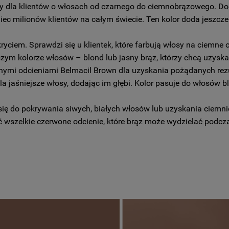
lny dla klientów o włosach od czarnego do ciemnobrązowego. Do
iec milionów klientów na całym świecie. Ten kolor doda jeszcze
iem. Sprawdzi się u klientek, które farbują włosy na ciemne o
jszym kolorze włosów – blond lub jasny brąz, którzy chcą uzyskać
nnymi odcieniami Belmacil Brown dla uzyskania pożądanych rez
a jaśniejsze włosy, dodając im głębi. Kolor pasuje do włosów 
się do pokrywania siwych, białych włosów lub uzyskania ciemnie
ć wszelkie czerwone odcienie, które brąz może wydzielać podcza