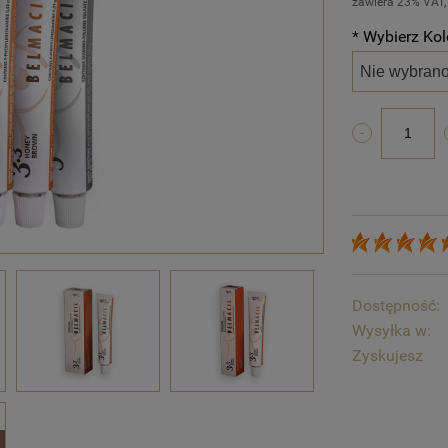
zawiera 23% VAT,
*
* Wybierz Kol
wybierz
Dostępność:
Wysyłka w:
Zyskujesz