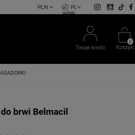
PLN
PL
0
Koszyk:
Twoje konto
ASADORKI
 do brwi Belmacil