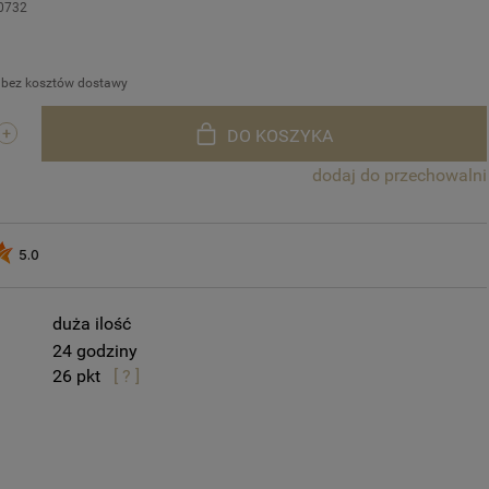
0732
 bez kosztów dostawy
DO KOSZYKA
dodaj do przechowalni
5.0
duża ilość
24 godziny
26
[ ? ]