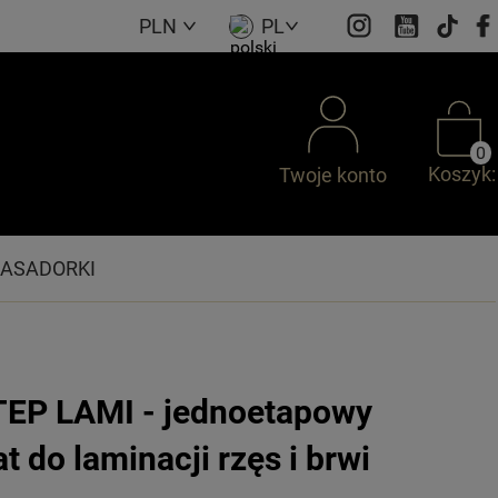
PLN
PL
0
Koszyk:
Twoje konto
ASADORKI
EP LAMI - jednoetapowy
t do laminacji rzęs i brwi