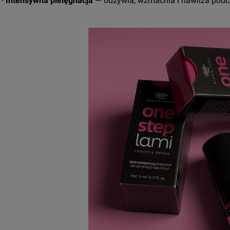
•
Intensywna pielęgnacja
— odżywia, wzmacnia i nawilża podcza