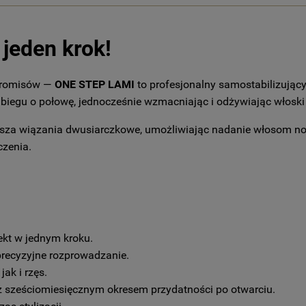
 jeden krok!
mpromisów —
ONE STEP LAMI
to profesjonalny samostabilizujący
abiegu o połowę, jednocześnie wzmacniając i odżywiając włoski 
sza wiązania dwusiarczkowe, umożliwiając nadanie włosom nowe
czenia.
fekt w jednym kroku.
precyzyjne rozprowadzanie.
ak i rzęs.
z sześciomiesięcznym okresem przydatności po otwarciu.