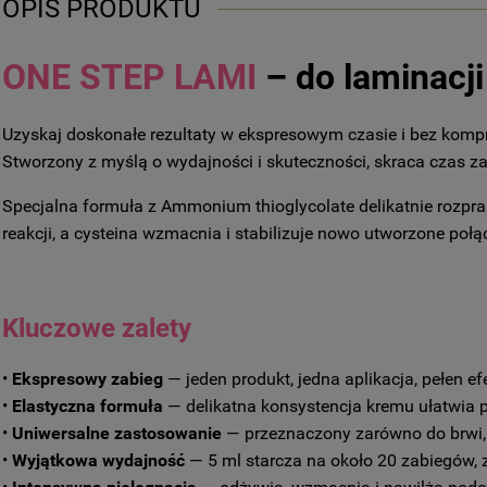
OPIS PRODUKTU
ONE STEP LAMI
– do laminacji
Uzyskaj doskonałe rezultaty w ekspresowym czasie i bez ko
Stworzony z myślą o wydajności i skuteczności, skraca czas z
Specjalna formuła z Ammonium thioglycolate delikatnie rozpra
reakcji, a cysteina wzmacnia i stabilizuje nowo utworzone połą
Kluczowe zalety
•
Ekspresowy zabieg
— jeden produkt, jedna aplikacja, pełen e
•
Elastyczna formuła
— delikatna konsystencja kremu ułatwia 
•
Uniwersalne zastosowanie
— przeznaczony zarówno do brwi, j
•
Wyjątkowa wydajność
— 5 ml starcza na około 20 zabiegów, 