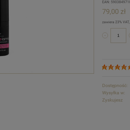
EAN: 590384971
79,00 zł
zawiera 23% VAT,
Dostępność:
Wysyłka w:
Zyskujesz