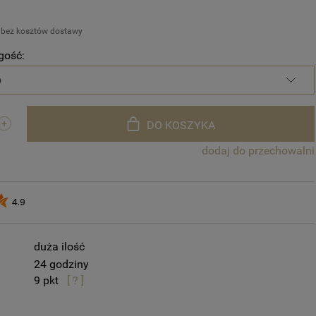
 bez kosztów dostawy
gość:
DO KOSZYKA
dodaj do przechowalni
4.9
duża ilość
24 godziny
9
[ ? ]