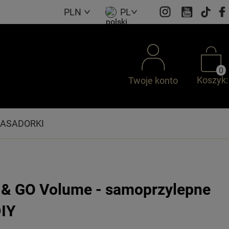
PLN
PL
0
Koszyk:
Twoje konto
ASADORKI
& GO Volume - samoprzylepne
DIY