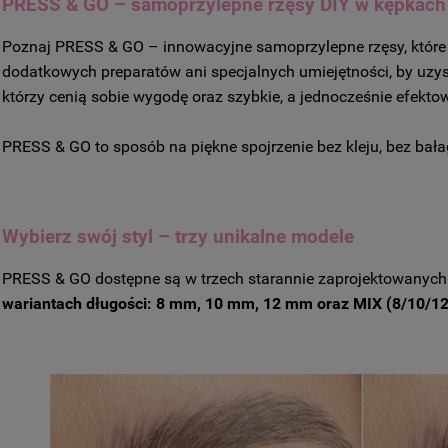
PRESS & GO – samoprzylepne rzęsy DIY w kępkach
Poznaj PRESS & GO – innowacyjne samoprzylepne rzęsy, które c
dodatkowych preparatów ani specjalnych umiejętności, by uz
którzy cenią sobie wygodę oraz szybkie, a jednocześnie efekto
PRESS & GO to sposób na piękne spojrzenie bez kleju, bez bała
Wybierz swój styl – trzy
unikaln
e modele
PRESS & GO dostępne są w trzech starannie zaprojektowanych 
wariantach długości: 8 mm, 10 mm, 12 mm oraz MIX (8/10/1