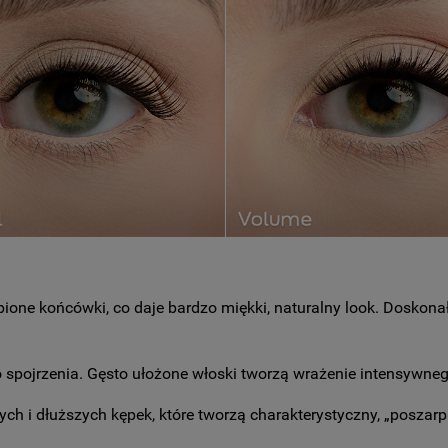
ępione końcówki, co daje bardzo miękki, naturalny look. Doskonał
o spojrzenia. Gęsto ułożone włoski tworzą wrażenie intensywneg
h i dłuższych kępek, które tworzą charakterystyczny, „poszarpa