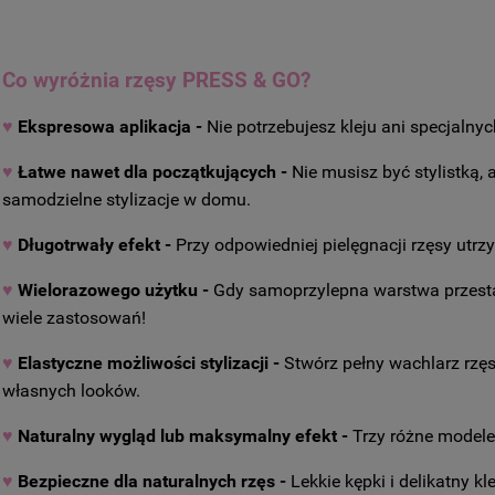
Co wyróżnia rzęsy PRESS & GO?
♥
Ekspresowa aplikacja -
Nie potrzebujesz kleju ani specjalny
♥
Łatwe nawet dla początkujących -
Nie musisz być stylistką,
samodzielne stylizacje w domu.
♥
Długotrwały efekt -
Przy odpowiedniej pielęgnacji rzęsy utr
♥
Wielorazowego użytku -
Gdy samoprzylepna warstwa przestaj
wiele zastosowań!
♥
Elastyczne możliwości stylizacji -
Stwórz pełny wachlarz rzę
własnych looków.
♥
Naturalny wygląd lub maksymalny efekt -
Trzy różne modele
♥
Bezpieczne dla naturalnych rzęs -
Lekkie kępki i delikatny 