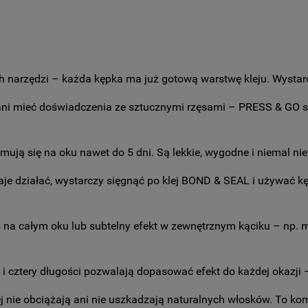
ch narzędzi – każda kępka ma już gotową warstwę kleju. Wystarc
 ani mieć doświadczenia ze sztucznymi rzęsami – PRESS & GO są
zymują się na oku nawet do 5 dni. Są lekkie, wygodne i niemal 
e działać, wystarczy sięgnąć po klej BOND & SEAL i używać kę
s na całym oku lub subtelny efekt w zewnętrznym kąciku – np.
 i cztery długości pozwalają dopasować efekt do każdej okazji
klej nie obciążają ani nie uszkadzają naturalnych włosków. To k