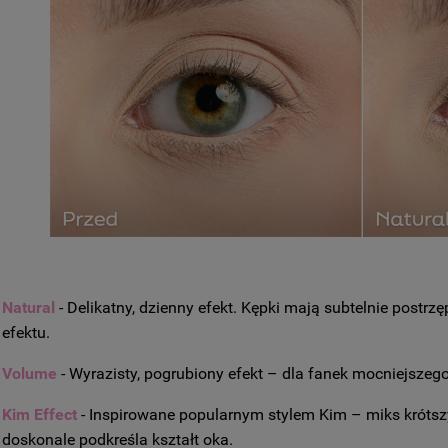
Natural
- Delikatny, dzienny efekt. Kępki mają subtelnie postrz
efektu.
Volume
- Wyrazisty, pogrubiony efekt – dla fanek mocniejszeg
Kim Effect
- Inspirowane popularnym stylem Kim – miks krótszyc
doskonale podkreśla kształt oka.