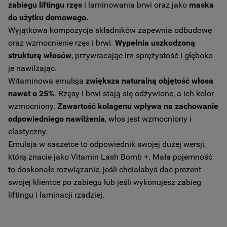
zabiegu liftingu rzęs
i laminowania brwi oraz jako
maska
do użytku domowego.
Wyjątkowa kompozycja składników zapewnia odbudowę
oraz wzmocnienie rzęs i brwi.
Wypełnia uszkodzoną
strukturę włosów
, przywracając im sprężystość i głęboko
je nawilżając.
Witaminowa emulsja
zwiększa naturalną objętość włosa
nawet o 25%
. Rzęsy i brwi stają się odżywione, a ich kolor
wzmocniony.
Zawartość kolagenu wpływa na zachowanie
odpowiedniego nawilżenia
, włos jest wzmocniony i
elastyczny.
Emulsja w saszetce to odpowiednik swojej dużej wersji,
którą znacie jako Vitamin Lash Bomb +. Mała pojemność
to doskonałe rozwiązanie, jeśli chciałabyś dać prezent
swojej klientce po zabiegu lub jeśli wykonujesz zabieg
liftingu i laminacji rzadziej.