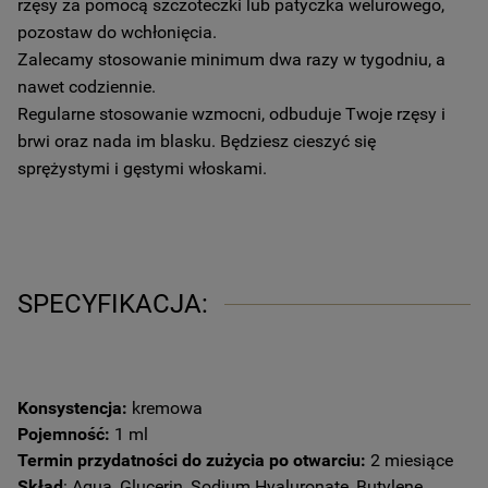
rzęsy za pomocą szczoteczki lub patyczka welurowego,
pozostaw do wchłonięcia.
Zalecamy stosowanie minimum dwa razy w tygodniu, a
nawet codziennie.
Regularne stosowanie wzmocni, odbuduje Twoje rzęsy i
brwi oraz nada im blasku. Będziesz cieszyć się
sprężystymi i gęstymi włoskami.
SPECYFIKACJA:
Konsystencja:
kremowa
Pojemność:
1 ml
Termin przydatności do zużycia po otwarciu:
2 miesiące
Skład
: Aqua, Glucerin, Sodium Hyaluronate, Butylene