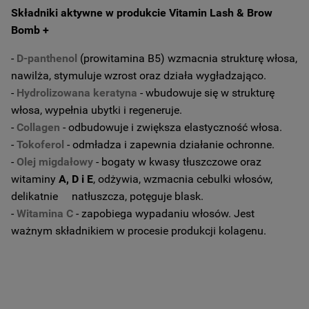
Składniki aktywne w produkcie Vitamin Lash & Brow
Bomb +
-
D-panthenol
(prowitamina B5) wzmacnia strukturę włosa,
nawilża, stymuluje wzrost oraz działa wygładzająco.
-
Hydrolizowana keratyna
- wbudowuje się w strukturę
włosa, wypełnia ubytki i regeneruje.
-
Collagen
- odbudowuje i zwiększa elastyczność włosa.
-
Tokoferol
- odmładza i zapewnia działanie ochronne.
-
Olej migdałowy
- bogaty w kwasy tłuszczowe oraz
witaminy
A, D i E
, odżywia, wzmacnia cebulki włosów,
delikatnie natłuszcza, potęguje blask.
-
Witamina C
- zapobiega wypadaniu włosów. Jest
ważnym składnikiem w procesie produkcji kolagenu.