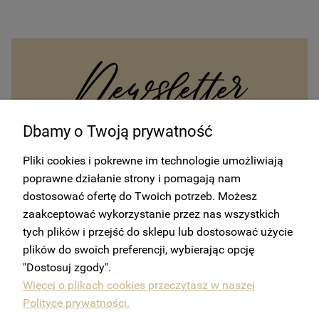
Dbamy o Twoją prywatność
Otrzymuj od nas wszystkie najnowsze informacje na temat
Pliki cookies i pokrewne im technologie umożliwiają
wydarzeń oraz promocji sprzedaży i ofert. Zapisz się do
newslettera.
poprawne działanie strony i pomagają nam
dostosować ofertę do Twoich potrzeb. Możesz
Zyskaj 10% rabatu na pierwsze
zaakceptować wykorzystanie przez nas wszystkich
zamówienie!
tych plików i przejść do sklepu lub dostosować użycie
plików do swoich preferencji, wybierając opcję
ZAPISZ SIĘ
"Dostosuj zgody".
Więcej o plikach cookies przeczytasz w naszej
Polityce prywatności.
Klikając "Zapisz się" wyrażam zgodę na przetważanie drogą elektroniczną