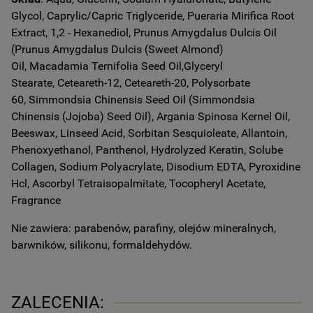
Glycol, Caprylic/Capric Triglyceride, Pueraria Mirifica Root
Extract, 1,2 - Hexanediol, Prunus Amygdalus Dulcis Oil
(Prunus Amygdalus Dulcis (Sweet Almond)
Oil, Macadamia Ternifolia Seed Oil,Glyceryl
Stearate, Ceteareth-12, Ceteareth-20, Polysorbate
60, Simmondsia Chinensis Seed Oil (Simmondsia
Chinensis (Jojoba) Seed Oil), Argania Spinosa Kernel Oil,
Beeswax, Linseed Acid, Sorbitan Sesquioleate, Allantoin,
Phenoxyethanol, Panthenol, Hydrolyzed Keratin, Solube
Collagen, Sodium Polyacrylate, Disodium EDTA, Pyroxidine
Hcl, Ascorbyl Tetraisopalmitate, Tocopheryl Acetate,
Fragrance
Nie zawiera: parabenów, parafiny, olejów mineralnych,
barwników, silikonu, formaldehydów.
ZALECENIA: