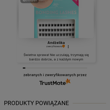
podgląd
Andżelika
zweryfikowano
Świetna sprawa! Nie uczulają, trzymają się
bardzo dobrze, a z każdym nowym
założeniem ich aplikacja jest naprawdę
łatwa. Same plusy ♥️
zebranych i zweryfikowanych przez
0
0
w tym tygodniu
PRODUKTY POWIĄZANE