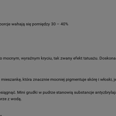
roporcje wahają się pomiędzy 30 – 40%
o mocnym, wyraźnym kryciu, tak zwany efekt tatuażu. Doskonale
mieszankę, która znacznie mocniej pigmentuje skórę i włoski, j
siągnąć. Mini grudki w pudrze stanowią substancje antyzbrylają
orze z wodą.
y.