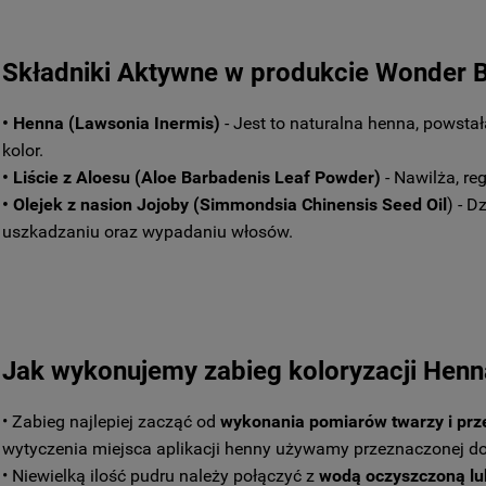
Składniki Aktywne w produkcie Wonder 
• Henna (Lawsonia Inermis)
- Jest to naturalna henna, powsta
kolor.
• Liście z Aloesu (Aloe Barbadenis Leaf Powder)
- Nawilża, re
• Olejek z nasion Jojoby (Simmondsia Chinensis Seed Oil
) - 
uszkadzaniu oraz wypadaniu włosów.
Jak wykonujemy zabieg koloryzacji Hen
• Zabieg najlepiej zacząć od
wykonania pomiarów twarzy i prz
wytyczenia miejsca aplikacji henny używamy przeznaczonej do
• Niewielką ilość pudru należy połączyć z
wodą oczyszczoną lu