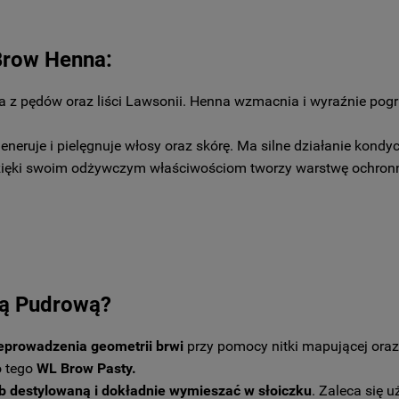
Brow Henna:
ła z pędów oraz liści Lawsonii. Henna wzmacnia i wyraźnie pogr
generuje i pielęgnuje włosy oraz skórę. Ma silne działanie kondy
Dzięki swoim odżywczym właściwościom tworzy warstwę ochronn
ną Pudrową?
eprowadzenia geometrii brwi
przy pomocy nitki mapującej oraz
 tego
WL Brow Pasty.
b destylowaną i dokładnie wymieszać w słoiczku
. Zaleca się 