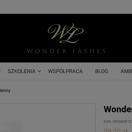
SZKOLENIA
WSPÓŁPRACA
BLOG
AMB
Henny
Wonder
EAN: 590384970
59,00 zł