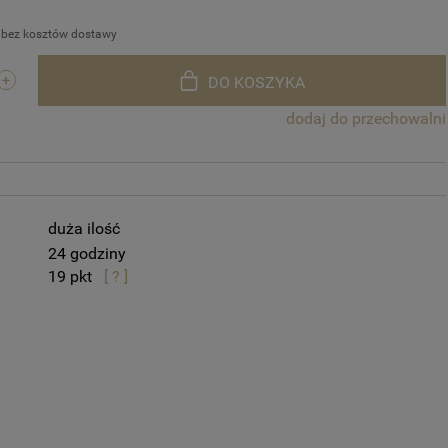
 bez kosztów dostawy
DO KOSZYKA
dodaj do przechowalni
duża ilość
24 godziny
19
[ ? ]