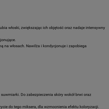
ubia włoski, zwiększając ich objętość oraz nadaje intensywny
cjonujące.
ą na włosach. Nawilża i kondycjonuje i zapobiega
 suwmiarki. Do zabezpieczenia skóry wokół brwi oraz
użycie do tego miksera, dla wzmocnienia efektu koloryzacji.