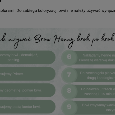
kolorami. Do zabiegu koloryzacji brwi nie należy używać wyłącz