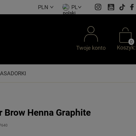
PLN
PL
0
Koszyk:
Twoje konto
ASADORKI
 Brow Henna Graphite
7640