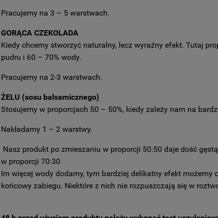
Pracujemy na 3 – 5 warstwach.
GORĄCA CZEKOLADA
Kiedy chcemy stworzyć naturalny, lecz wyraźny efekt. Tutaj p
pudru i 60 – 70% wody.
Pracujemy na 2-3 warstwach.
ŻELU (sosu balsamicznego)
Stosujemy w proporcjach 50 – 50%, kiedy zależy nam na bardz
Nakładamy 1 – 2 warstwy.
Nasz produkt po zmieszaniu w proporcji 50:50 daje dość gęstą 
w proporcji 70:30
Im więcej wody dodamy, tym bardziej delikatny efekt możemy o
końcowy zabiegu. Niektóre z nich nie rozpuszczają się w roztw
48 h przed użyciem produktu należy wykonać test uczuleniow