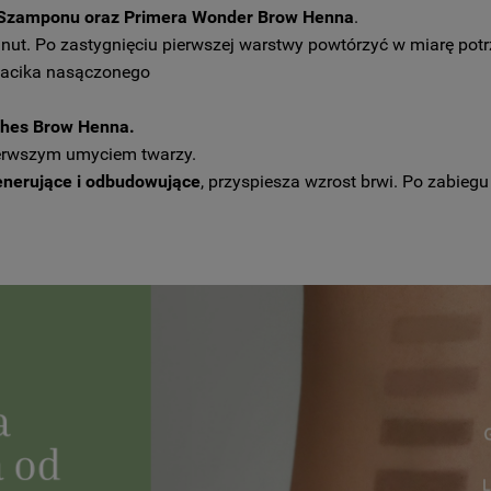
 Szamponu oraz Primera Wonder Brow Henna
.
inut. Po zastygnięciu pierwszej warstwy powtórzyć w miarę pot
wacika nasączonego
shes Brow Henna.
pierwszym umyciem twarzy.
generujące i odbudowujące
, przyspiesza wzrost brwi. Po zabiegu